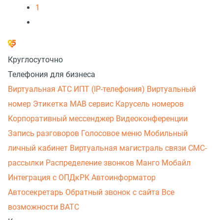
1
Круглосуточно
Телефония для бизнеса
Виртуальная АТС
ИПТ (IP-телефония)
Виртуальный
номер
Этикетка
МАВ сервис
Карусель номеров
Корпоративный мессенджер
Видеоконференции
Запись разговоров
Голосовое меню
Мобильный
личный кабинет
Виртуальная магистраль связи
СМС-
рассылки
Распределение звонков
Манго Мобайл
Интеграция с ОПДкРК
Автоинформатор
Автосекретарь
Обратный звонок с сайта
Все
возможности ВАТС