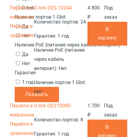
Перейти в
D-link DES-1024A
4 800
Под
D-link
избранное
₽
заказ
Наличие портов 1 Gbit
Количество портов:
24
Перейти в
Да
В
сравнение
Нет
Гарантия:
1 год
корзину
Наличие PoE (питание через кабель интернет)
Наличие PoE (питание
Да
через кабель
Нет
интернет):
Нет
Гарантия
1 год
Наличие портов 1 Gbit:
Нет
Показать
Перейти в
D-link DES1008D
1 700
Под
избранное
₽
заказ
Количество портов:
8
Перейти в
В
сравнение
Гарантия:
1 год
корзину