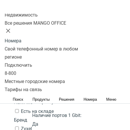
Колл-центр
Показать
Недвижимость
Все решения MANGO OFFICE
В избранном 0 товаров
Сравнить 0 товаров
Номера
Сбросить
Перейти в
Популярные
Фильтры
D-link DSR-1000N
25 000
Под
Свой телефонный номер в любом
избранное
Популярные
С высоким рейтингом
₽
Сначала
заказ
регионе
Количество портов:
8
Перейти в
дешевые
Сначала дорогие
Подключить
В
сравнение
Акция
Гарантия:
1 год
8-800
корзину
Местные городские номера
Цена,
руб.:
Наличие PoE (питание
Тарифы на связь
через кабель
-
Поиск
Продукты
Решения
Номера
Меню
интернет):
Нет
Наличие
Есть на складе
Наличие портов 1 Gbit:
Бренд
Да
Zyxel