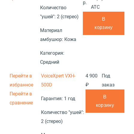
р.
АТС
Количество
"ушей":
2 (стерео)
В
корзину
Материал
амбушюр:
Кожа
Категория:
Средний
Перейти в
VoiceXpert VXH-
4 900
Под
избранное
500D
₽
заказ
Перейти в
В
Гарантия:
1 год
сравнение
корзину
Количество "ушей":
2 (стерео)