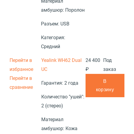
Материал
амбушюр:
Поролон
Разъем:
USB
Категория:
Средний
Перейти в
Yealink WH62 Dual
24 400
Под
избранное
UC
₽
заказ
Перейти в
В
Гарантия:
2 года
сравнение
корзину
Количество "ушей":
2 (стерео)
Материал
амбушюр:
Кожа