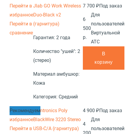
Перейти в
Jlab GO Work Wireless
7 700 ₽
Под заказ
избранное
Duo-Black v2
Для
6
Перейти в
(гарнитура)
пользователей
500
сравнение
Виртуальной
р.
Гарантия:
2 года
АТС
Количество "ушей":
2
В
(стерео)
корзину
Материал амбушюр:
Кожа
Категория:
Средний
Перейти в
Рекомендуем
Plantronics Poly
4 900 ₽
Под заказ
избранное
BlackWire 3220 Stereo
Для
4
Перейти в
USB-C/A (гарнитура)
пользователей
200