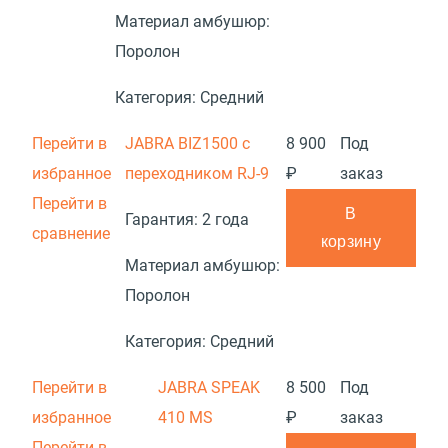
Материал амбушюр:
Поролон
Категория:
Средний
Перейти в
JABRA BIZ1500 с
8 900
Под
избранное
переходником RJ-9
₽
заказ
Перейти в
В
Гарантия:
2 года
сравнение
корзину
Материал амбушюр:
Поролон
Категория:
Средний
Перейти в
JABRA SPEAK
8 500
Под
избранное
410 MS
₽
заказ
Перейти в