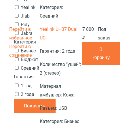
Категория:
Yealink
Средний
Jlab
Poly
Перейти в
Yealink UH37 Dual
7 800
Под
Jabra
избранное
UC
₽
заказ
Категория
Перейти в
В
Бизнес
Гарантия:
2 года
сравнение
корзину
Бюджет
Количество "ушей":
Средний
2 (стерео)
Гарантия
1 год
Материал
2 года
амбушюр:
Кожа
Показать
Разъем:
USB
Категория:
Бизнес