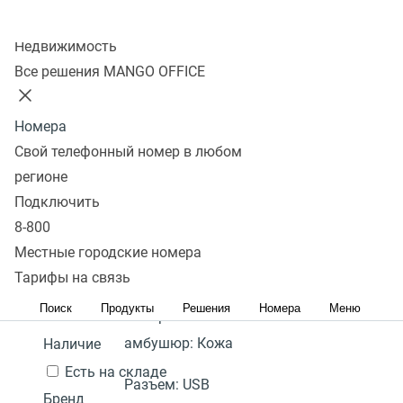
Колл-центр
Показать
Недвижимость
Все решения MANGO OFFICE
В избранном 0 товаров
Сравнить 0 товаров
Номера
Сбросить
Перейти в
USB гарнитура
Фильтры
Yealink UH34 Dual
4 400
Под
Свой телефонный номер в любом
избранное
Популярные
UC
₽
заказ
регионе
Перейти в
Популярные
С высоким рейтингом
Сначала
Подключить
В
Гарантия:
2 года
сравнение
дешевые
Сначала дорогие
8-800
корзину
Акция
Количество "ушей":
Местные городские номера
2 (стерео)
Тарифы на связь
Цена,
руб.:
Поиск
Продукты
Решения
Номера
Меню
Материал
-
амбушюр:
Кожа
Наличие
Есть на складе
Разъем:
USB
Бренд